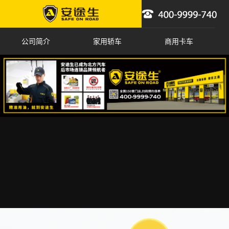
公司简介
家用轿车
商用卡车